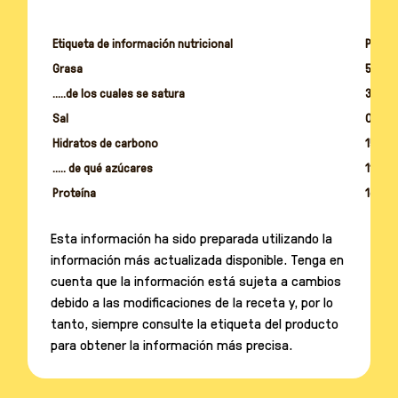
Etiqueta de información nutricional
Per 1
Grasa
5g
.....de los cuales se satura
3g
Sal
0.05g
Hidratos de carbono
15g
..... de qué azúcares
11g
Proteína
1g
Esta información ha sido preparada utilizando la
información más actualizada disponible. Tenga en
cuenta que la información está sujeta a cambios
debido a las modificaciones de la receta y, por lo
tanto, siempre consulte la etiqueta del producto
para obtener la información más precisa.