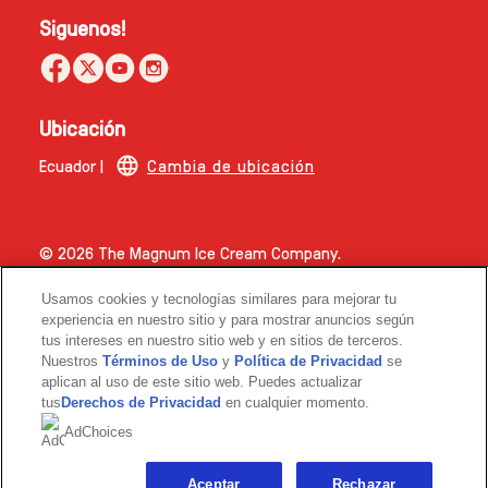
Siguenos!
Ubicación
Ecuador |
Cambia de ubicación
© 2026 The Magnum Ice Cream Company.
Usamos cookies y tecnologías similares para mejorar tu
experiencia en nuestro sitio y para mostrar anuncios según
tus intereses en nuestro sitio web y en sitios de terceros.
Nuestros
Términos de Uso
y
Política de Privacidad
se
aplican al uso de este sitio web. Puedes actualizar
Link opens in new tab
tus
Derechos de Privacidad
en cualquier momento.
AdChoices
Aceptar
Rechazar